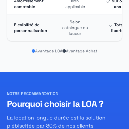
Amortissement
Non
Sur 3 à 5
comptable
applicable
ans
Selon
Flexibilité de
Totale
catalogue du
personnalisation
liberté
loueur
Avantage LOA
Avantage Achat
NOTRE RECOMMANDATION
Pourquoi choisir la LOA ?
La location longue durée est la solution
plébiscitée par 80% de nos clients