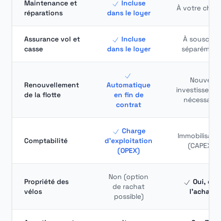
Maintenance et
Incluse
À votre char
réparations
dans le loyer
Assurance vol et
Incluse
À souscrire
casse
dans le loyer
séparément
Nouvel
Renouvellement
Automatique
investisseme
de la flotte
en fin de
nécessaire
contrat
Charge
Immobilisati
Comptabilité
d'exploitation
(CAPEX)
(OPEX)
Non (option
Propriété des
Oui, dès
de rachat
vélos
l'achat
possible)