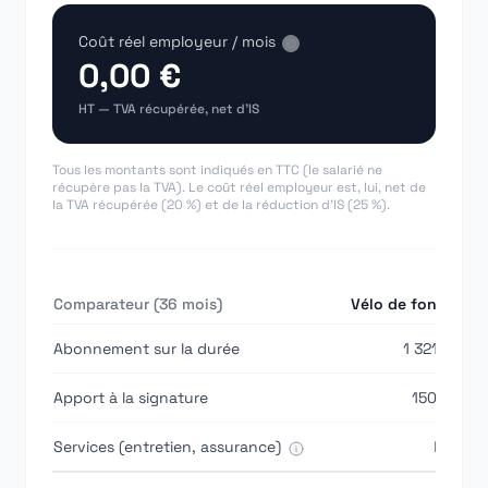
Coût réel employeur / mois
0,00 €
HT — TVA récupérée, net d'IS
Tous les montants sont indiqués en TTC (le salarié ne
récupère pas la TVA). Le coût réel employeur est, lui, net de
la TVA récupérée (20 %) et de la réduction d'IS (25 %).
Comparateur (
36
mois)
Vélo de fonction
Abonnement sur la durée
1 321,92 €
Apport à la signature
150,00 €
Services (entretien, assurance)
Inclus