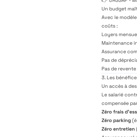
👉
URSSAF - Mis
Un budget maîtr
Avec le modèle
coûts :
Loyers mensuel
Maintenance i
Assurance com
Pas de déprécia
Pas de revente
3. Les bénéfice
Un accès à de
Le salarié cont
compensée par
Zéro frais d'es
Zéro parking
(é
Zéro entretien