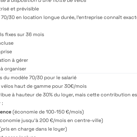
e à disposition d'une flotte de vélos
isé et prévisible
 70/30 en location longue durée, l'entreprise connaît exac
s fixes sur 36 mois
ncluse
prise
tion à gérer
 à organiser
s du modèle 70/30 pour le salarié
s vélos haut de gamme pour 30€/mois
ribue à hauteur de 30% du loyer, mais cette contribution e
 :
sence
(économie de 100-150 €/mois)
conomie jusqu'à 200 €/mois en centre-ville)
(pris en charge dans le loyer)