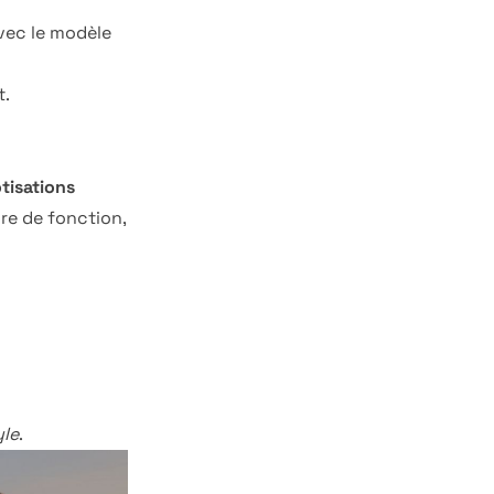
avec le modèle
t.
tisations
ure de fonction,
yle
.