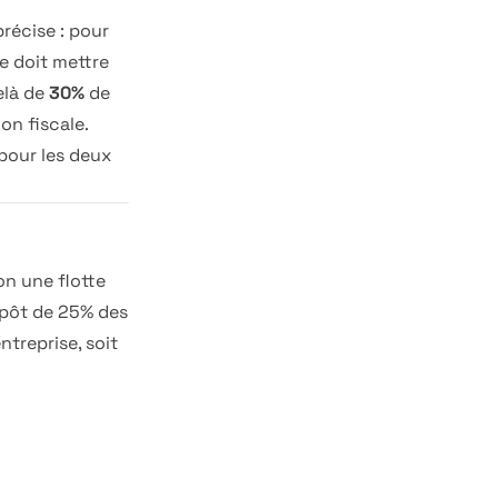
récise : pour
se doit mettre
elà de
30%
de
on fiscale.
pour les deux
on une flotte
impôt de 25% des
ntreprise, soit