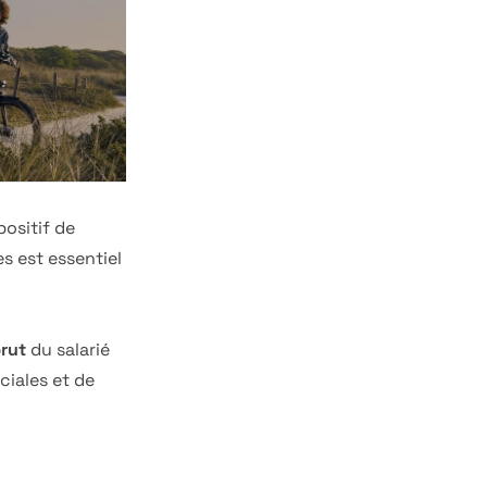
positif de
s est essentiel
brut
du salarié
ciales et de