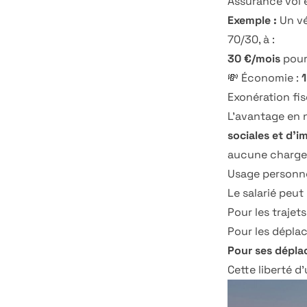
Assurance vol 
Exemple :
Un vé
70/30, à :
30 €/mois
pour 
💸 Économie :
1
Exonération fis
L'avantage en 
sociales et d'i
aucune charge f
Usage personnel
Le salarié peut 
Pour les trajets
Pour les dépla
Pour ses dépla
Cette liberté d