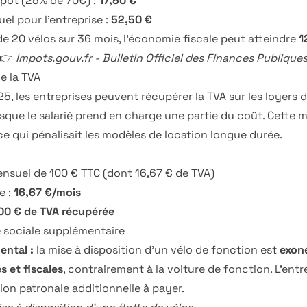
pôt (25% de 70€) :
17,50 €
el pour l'entreprise :
52,50 €
de 20 vélos sur 36 mois, l'économie fiscale peut atteindre
1
 👉
Impots.gouv.fr - Bulletin Officiel des Finances Publique
e la TVA
25, les entreprises peuvent récupérer la TVA sur les loyers 
rsque le salarié prend en charge une partie du coût. Cette 
e qui pénalisait les modèles de location longue durée.
ensuel de 100 € TTC (dont 16,67 € de TVA)
e :
16,67 €/mois
00 € de TVA récupérée
sociale supplémentaire
ental :
la mise à disposition d'un vélo de fonction est
exon
s et fiscales
, contrairement à la voiture de fonction. L'ent
on patronale additionnelle à payer.