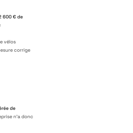
2 600 € de
s
de vélos
mesure corrige
érée de
reprise n'a donc