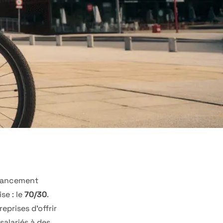
inancement
se : le
70/30
.
eprises d'offrir
salariés à des