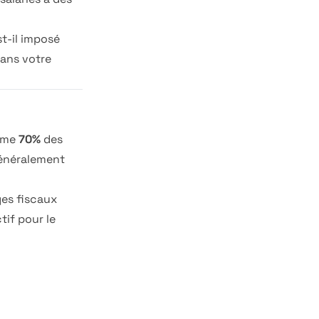
t-il imposé
ans votre
sume
70%
des
généralement
ges fiscaux
tif pour le