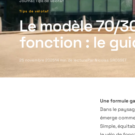
Journal
/
Tips de vélotaf
Tips de vélotaf
Le modèle 70/30
fonction : le g
25 novembre 2025
14
min de lecture
Par
Nicolas GROSSET
Une formule ga
Dans le paysag
émerge comme l
Simple, équitab
le vélo de fonc