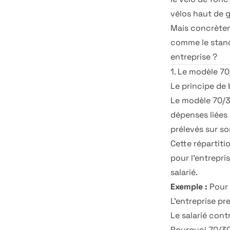
vélos haut de 
Mais concrètem
comme le stand
entreprise ?
1. Le modèle 70
Le principe de
Le modèle 70/3
dépenses liées 
prélevés sur so
Cette répartiti
pour l'entrepri
salarié.
Exemple :
Pour 
L'entreprise pr
Le salarié cont
Pourquoi 70/30