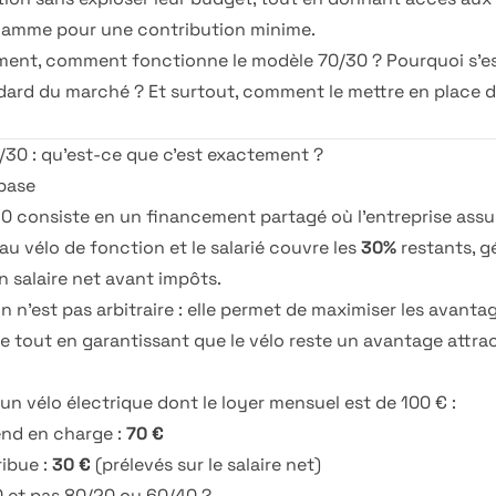
gamme pour une contribution minime.
ent, comment fonctionne le modèle 70/30 ? Pourquoi s'es
ard du marché ? Et surtout, comment le mettre en place d
/30 : qu'est-ce que c'est exactement ?
 base
0 consiste en un financement partagé où l'entreprise as
au vélo de fonction et le salarié couvre les
30%
restants, 
n salaire net avant impôts.
on n'est pas arbitraire : elle permet de maximiser les avanta
se tout en garantissant que le vélo reste un avantage attrac
un vélo électrique dont le loyer mensuel est de 100 € :
end en charge :
70 €
ribue :
30 €
(prélevés sur le salaire net)
 et pas 80/20 ou 60/40 ?