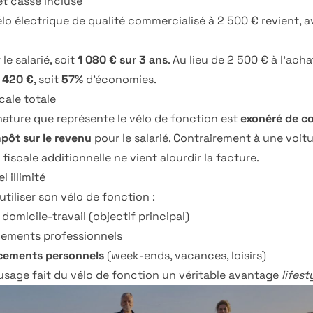
et casse incluse
lo électrique de qualité commercialisé à 2 500 € revient, 
le salarié, soit
1 080 € sur 3 ans
. Au lieu de 2 500 € à l'acha
 420 €
, soit
57%
d'économies.
cale totale
nature que représente le vélo de fonction est
exonéré de co
mpôt sur le revenu
pour le salarié. Contrairement à une voit
iscale additionnelle ne vient alourdir la facture.
 illimité
utiliser son vélo de fonction :
 domicile-travail (objectif principal)
cements professionnels
cements personnels
(week-ends, vacances, loisirs)
'usage fait du vélo de fonction un véritable avantage
lifest