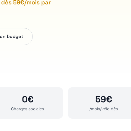
n dès 59€/mois par
mon budget
0€
59€
Charges sociales
/mois/vélo dès