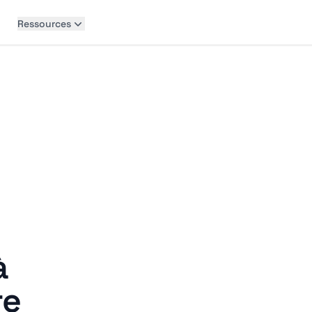
Ressources
à
re