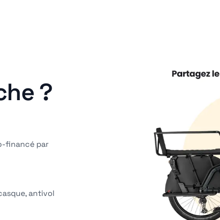
che ?
o-financé par
casque, antivol