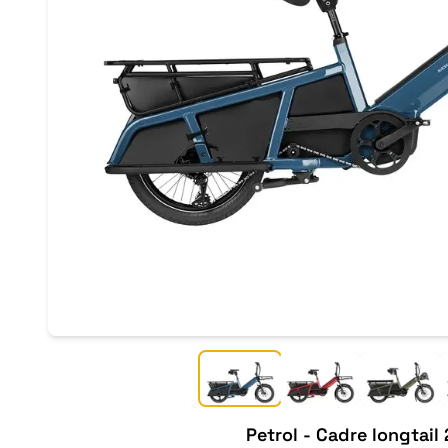
Petrol
-
Cadre longtail 