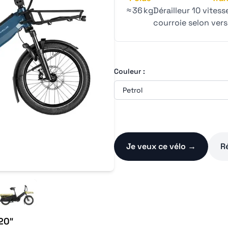
≈ 36 kg
Dérailleur 10 vites
courroie selon vers
Couleur :
Je veux ce vélo →
R
20″