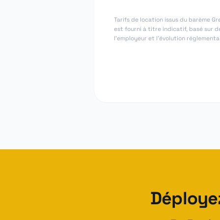
Tarifs de location issus du barème Gr
est fourni à titre indicatif, basé sur
l'employeur et l'évolution réglementai
Déployez