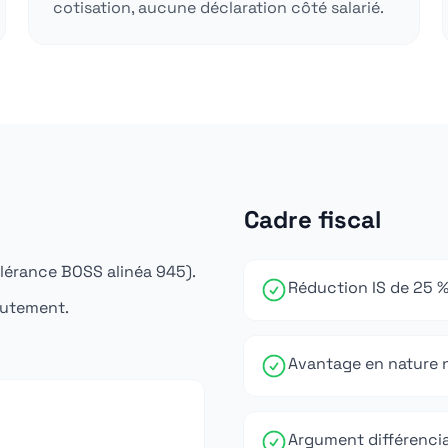
cotisation, aucune déclaration côté salarié.
Cadre fiscal
olérance BOSS alinéa 945).
Réduction IS de 25 % s
rutement.
Avantage en nature né
Argument différencian