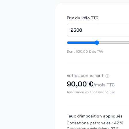
Prix du vélo TTC
Dont
500,00 €
de TVA
Votre abonnement
90,00 €
/mois TTC
Assurance vol & casse incluse
Taux d'imposition appliqués
Cotisations patronales :
42 %
Cotisations salariales :
22 %