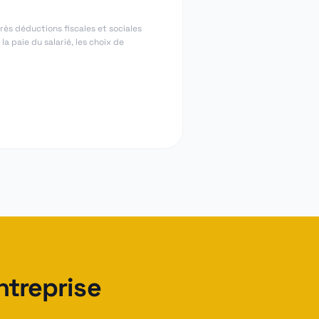
rès déductions fiscales et sociales
a paie du salarié, les choix de
ntreprise