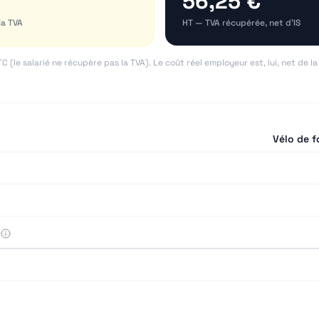
56,25 €
la TVA
HT — TVA récupérée, net d'IS
 (le salarié ne récupère pas la TVA). Le coût réel employeur est, lui, net de l
Vélo de f