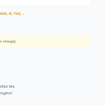
(BOSS, IS, TVA) →
en charge).
stez les
loyeur.