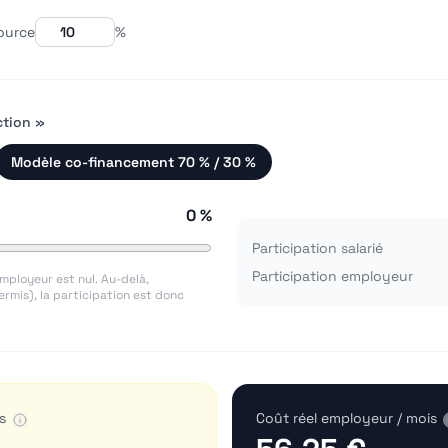
ource
%
ction »
Modèle co-financement 70 % / 30 %
0 %
Participation salarié
Participation employeur
 employeur est nul. Au-delà,
ermis), la participation est donc
s
Coût réel employeur / mois