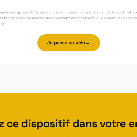
eenleaze (apport 10 %, assurance vol & casse incluse). Le calcul du coût net ap
 des hypothèses paramétrables ; montant non contractuel, pouvant varier selon l
re.
Je passe au vélo
→
 ce dispositif dans votre e