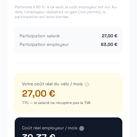
Plafonnée à
60
% : à ce seuil, le coût employeur est nul. Au-
delà, l'employeur réaliserait un gain (non permis), la
participation est donc bornée.
Participation salarié
27,00 €
Participation employeur
63,00 €
Votre coût réel du vélo / mois
27,00 €
TTC — le salarié ne récupère pas la TVA
Coût réel employeur / mois