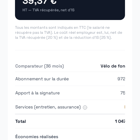
39,37 €
HT — TVA récupérée, net d'IS
Tous les montants sont indiqués en TTC (le salarié ne
récupère pas la TVA). Le coût réel employeur est, lui, net de
la TVA récupérée (20 %) et de la réduction d'IS (25 %).
Comparateur (
36
mois)
Vélo de fonction
Abonnement sur la durée
972,00 €
Apport à la signature
75,00 €
Services (entretien, assurance)
Inclus
Total
1 047,00 €
Économies réalisées