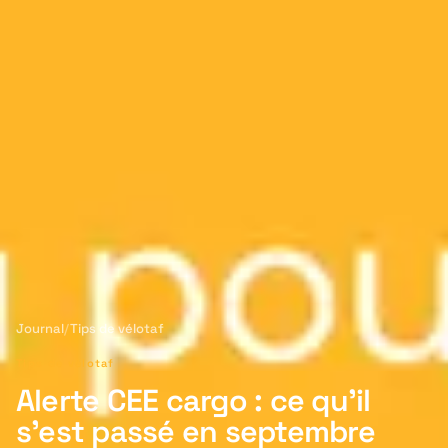
Journal
/
Tips de vélotaf
Tips de vélotaf
Alerte CEE cargo : ce qu’il
s’est passé en septembre