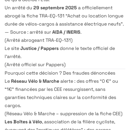
Un arrêté du
29 septembre 2025
a officiellement
abrogé la fiche TRA-EQ-131 “Achat ou location longue
durée de vélos-cargos à assistance électrique neufs”.
— Source : arrêté sur
AIDA / INERIS
.
(
Arrêté abrogeant TRA-EQ-131
)
Le site
Justice / Pappers
donne le texte officiel de
l’arrêté.
(
Arrêté officiel sur Pappers
)
Pourquoi cette décision ? Des fraudes dénoncées
Le
Réseau Vélo & Marche
alerte : des offres “0 €” ou
“1€” financées par les CEE ressurgissent, sans
garanties techniques claires sur la conformité des
cargos.
(
Réseau Vélo & Marche – suppression de la fiche CEE
)
Les Boîtes à Vélo
, association de la filière cycliste,
évoquent des “pratiques délétères” : des cargos