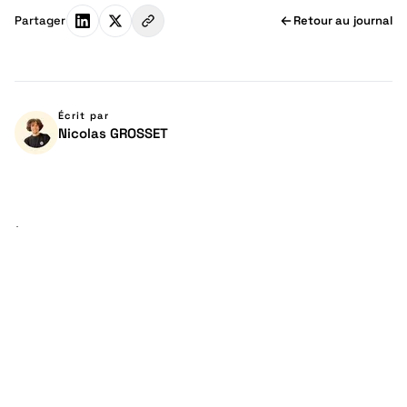
Partager
Retour au journal
Écrit par
Nicolas GROSSET
À lire aussi
Tips de vélotaf
·
7
min
Cadeau de Noël en entreprise
Tips de vélotaf
·
11
min
Vélo de fonction en location vs vélo électrique