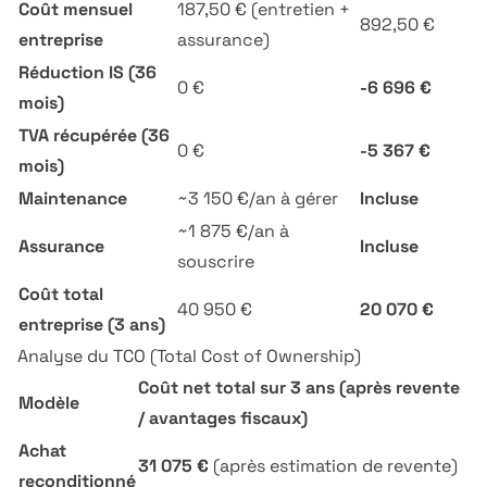
Coût mensuel
187,50 € (entretien +
892,50 €
entreprise
assurance)
Réduction IS (36
0 €
-6 696 €
mois)
TVA récupérée (36
0 €
-5 367 €
mois)
Maintenance
~3 150 €/an à gérer
Incluse
~1 875 €/an à
Assurance
Incluse
souscrire
Coût total
40 950 €
20 070 €
entreprise (3 ans)
Analyse du TCO (Total Cost of Ownership)
Coût net total sur 3 ans (après revente
Modèle
/ avantages fiscaux)
Achat
31 075 €
(après estimation de revente)
reconditionné