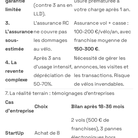
garantie
usure prématurée à
(contre 3 ans en
limitée
votre charge après 1 an.
LLD).
3.
L'assurance RC
Assurance vol + casse :
L'assurance
ne couvre pas
100-200 €/vélo/an, avec
sous-
les dommages
franchise moyenne de
estimée
au vélo.
150-300 €
.
Après 3 ans
Nécessité de gérer les
4. La
d'usage intensif,
annonces, les visites et
revente
dépréciation de
les transactions. Risque
complexe
50-70%.
de vélos invendables.
7. La réalité terrain : témoignages d'entreprises
Cas
Choix
Bilan après 18-36 mois
d'entreprise
2 vols (500 € de
franchises), 3 pannes
StartUp
Achat de 8
électroniques hors